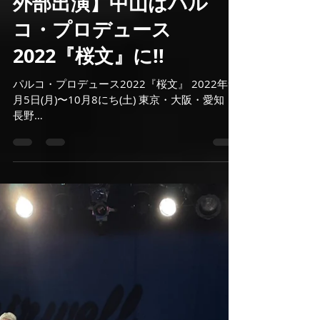
katsunoriimai
2022年8月26日
読了時間: 2分
【9月は中山、今井ともに
外部出演】中山はパル
コ・プロデュース
2022『桜文』に!!
パルコ・プロデュース2022『桜文』 2022年9
月5日(月)〜10月8にち(土) 東京・大阪・愛知・
長野
https://stage.parco.jp/program/sakurafumi?
s=09 時は明治中期、桜満開の吉原。当代随一
と謳われる花魁、桜雅(おうが)は、そ...