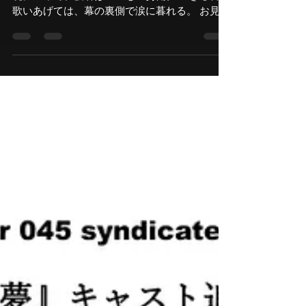
歌いあげては、幕の裏側で涙に暮れる。 お見苦
しくばごめんなさい！」 ヨコハマ発、theater
045 syndicateがシェイクスピアに挑む！ 『夏
の夜の夢』...