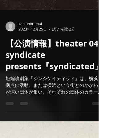
katsunoriimai
2023年12月25日
読了時間: 2分
【公演情報】theater 045
syndicate
presents『syndicated』
短編演劇集「シンジケイティッド」は、横浜を
拠点に活動、または横浜という街とのかかわり
が深い団体が集い、それぞれの団体のカラーを
打ち出した30分～40分の短編を連続上演する
公演です。 横浜で活動する気鋭の演劇人を
theater 045...