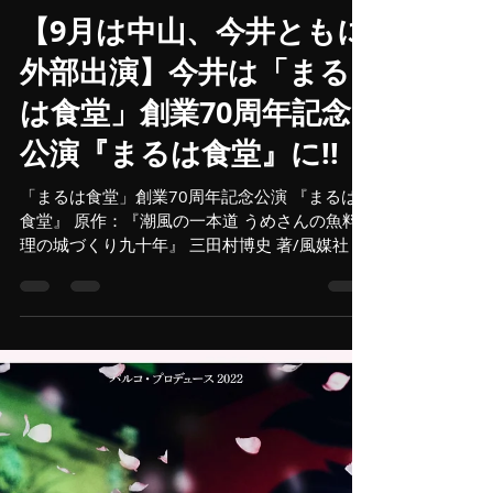
katsunoriimai
2022年8月26日
読了時間: 2分
【9月は中山、今井ともに
外部出演】今井は「まる
は食堂」創業70周年記念
公演『まるは食堂』に!!
「まるは食堂」創業70周年記念公演 『まるは
食堂』 原作：『潮風の一本道 うめさんの魚料
理の城づくり九十年』 三田村博史 著/風媒社 刊
日本列島 ド真ん中 潮風すさぶ 豊浜の 海で産ま
れて 海に育ち 海と生きて 海で死んだ ボロ家の
さかな屋から<まるは食堂>を築いた...