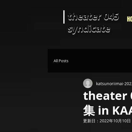
theater 045
H
syndicate
All Posts
katsunoriimai
20
theate
集 in KAA
更新日：
2022年10月10日