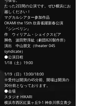
っ張る。
たった2日間の公演です。ぜひ横浜にお
越しください！
マグカルシアター参加作品
OKAMI the 15th 欣喜雀躍新春公演
『シンベリン』
作　ウィリアム・シェイクスピア
脚色　波田野淳紘（劇団820製作所）
演出　中山朋文（theater 045 
syndicate）
⚫公演日程
1/18（土）19:00
1/19（日）13:00/18:00
※受付は開演の45分前、開場は開演の
30分前となっております。
⚫会場
スタジオ HIKARI
横浜市西区紅葉ヶ丘9-1 神奈川県立青少