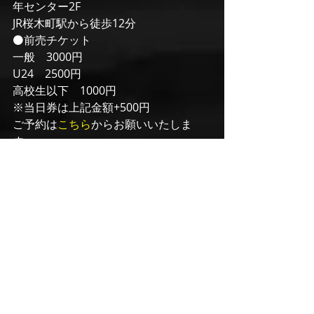
年センター2F
JR桜木町駅から徒歩12分
⚫前売チケット
一般　3000円
U24　2500円
高校生以下　1000円
※当日券は上記金額+500円
ご予約は﻿
こちら
からお願いいたしま
す。
最新記事
すべて表示