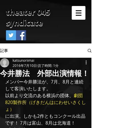
theater 045
syndicate
記事
katsunoriimai
2016年7月10日
読了時間: 1分
今井勝法 外部出演情報！
メンバー今井勝法が、7月、8月と連続
して客演いたします。
以前より交流のある横浜の団体、
劇団
820製作所（げきだんはにわせいさくし
ょ）
に出演。しかも2作ともコンクール出品
です！ 7月は富山、8月は北海道！