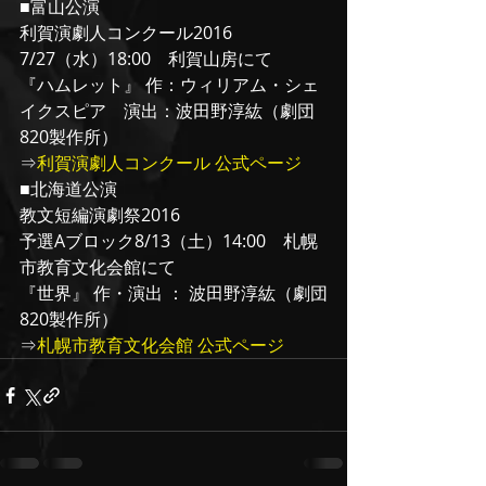
■富山公演
利賀演劇人コンクール2016
7/27（水）18:00　利賀山房にて
『ハムレット』 作：ウィリアム・シェ
イクスピア　演出：波田野淳紘（劇団
820製作所）
⇒
利賀演劇人コンクール 公式ページ
■北海道公演
教文短編演劇祭2016
予選Aブロック8/13（土）14:00　札幌
市教育文化会館にて
『世界』 作・演出 ： 波田野淳紘（劇団
820製作所）
⇒
札幌市教育文化会館 公式ページ