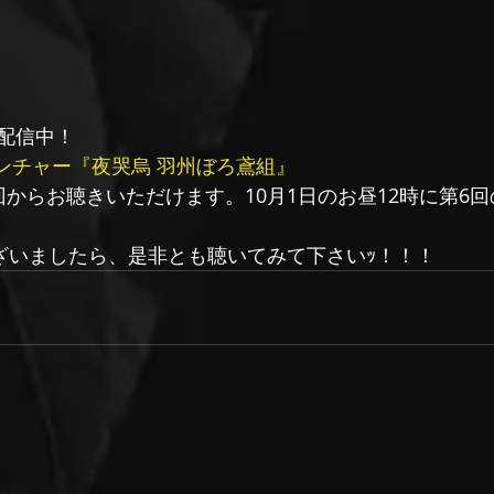
配信中！
ベンチャー『夜哭烏 羽州ぼろ鳶組』
回からお聴きいただけます。10月1日のお昼12時に第6
ございましたら、是非とも聴いてみて下さいｯ！！！