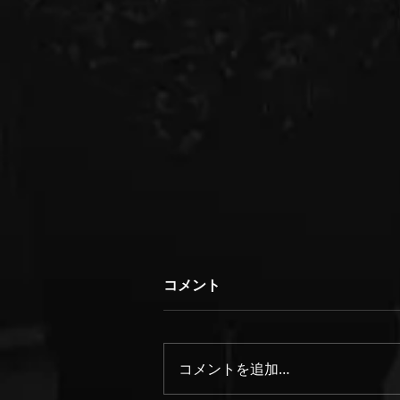
theater 045 syndicate 本公
コメント
演TAK in KAAT『夏の夜の
夢』
「そうです、舞台は夢と同じ。
あるとないとの境に立って、役者
コメントを追加…
はいつも重労働。 生きる喜び歌