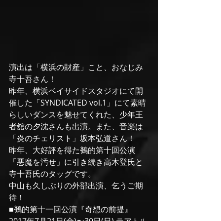
演出は「横浜の財産」こと、おなじみ
寺十吾さん！
昨年、横浜ベイサイドスタジオにて開
催した「SYNDICATED vol.1」にて素晴
らしいダンスを魅せてくれた、少年王
者舘の夕沈さんも出演。また、音楽は
「炎のチェリスト」坂本弘道さん！
昨年、大好評を得た鵺的第十回公演
「悪魔を汚せ」に引き続き高木登氏と
寺十吾氏のタッグです。
中山も久しぶりの外部出演、乞うご期
待！
■鵺的第十一回公演『奇想の前提』