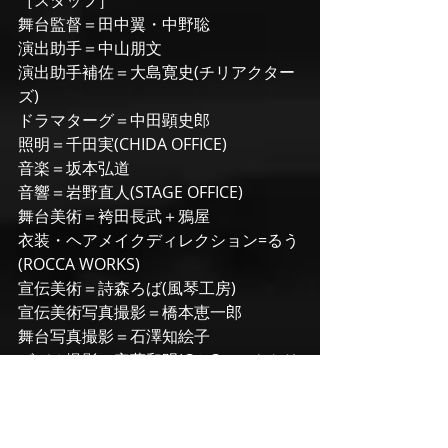
［スタッフ］
舞台監督＝田中翼・中野聡
演出助手＝中山朋文
演出助手補佐＝大島寛史(チリアクター
ズ)
ドラマターグ＝中田顕史郎
照明＝千田実(CHIDA OFFICE)
音楽＝坂本弘道
音響＝岩野直人(STAGE OFFICE)
舞台美術＝袴田長武＋鴉屋
衣装・ヘアメイクディレクション=るう
(ROCCA WORKS)
宣伝美術＝詩森ろば(風琴工房)
宣伝美術写真撮影＝橋本恵一郎
舞台写真撮影＝石澤知絵子
ビデオ撮影＝安藤和明(C＆Cファクトリ
ー)
制作＝鵺的制作部・J-Stage Navi
制作協力＝contrail