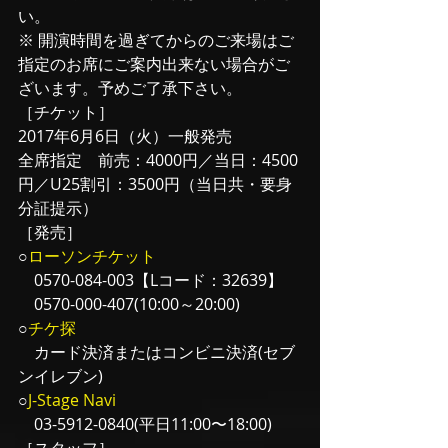
い。
※ 開演時間を過ぎてからのご来場はご
指定のお席にご案内出来ない場合がご
ざいます。予めご了承下さい。
［チケット］
2017年6月6日（火）一般発売
全席指定　前売：4000円／当日：4500
円／U25割引：3500円（当日共・要身
分証提示）
［発売］
○
ローソンチケット
　0570-084-003【Lコード：32639】
　0570-000-407(10:00～20:00)
○
チケ探
　カード決済またはコンビニ決済(セブ
ンイレブン)
○
J-Stage Navi
　03-5912-0840(平日11:00〜18:00)