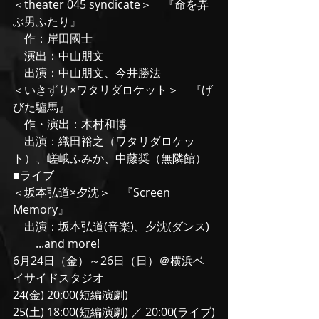
＜theater 045 syndicate＞　『命を弄
ぶ男ふたり』
　作：岸田國士
　演出：中山朋文
　出演：中山朋文、今井勝法
＜いきずり×ワタリダロケット＞　『げ
びた驢馬』
　作・演出：木村和博
　出演：織田裕之（ワタリダロケッ
ト）、嵯峨ふみか、中藤奨（無隣館）
■ライブ
＜坂本弘道×夕沈＞　『Screen 
Memory』
　出演：坂本弘道(音楽)、夕沈(ダンス)
　　...and more!
6月24日（金）～26日（日）＠横浜ベ
イサイドスタジオ
24(金) 20:00(短編演劇)
25(土) 18:00(短編演劇) ／ 20:00(ライブ)